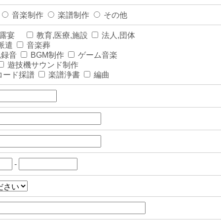
音楽制作
楽譜制作
その他
披露宴
教育,医療,施設
法人,団体
派遣
音楽葬
,録音
BGM制作
ゲーム音楽
遊技機サウンド制作
コード採譜
楽譜浄書
編曲
-