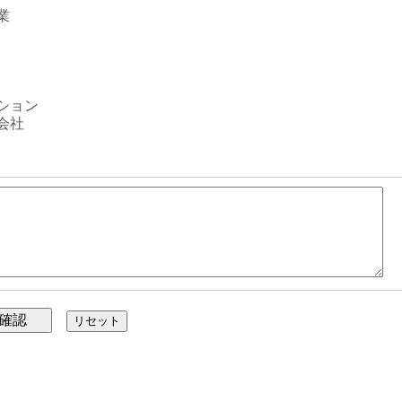
業
ション
会社